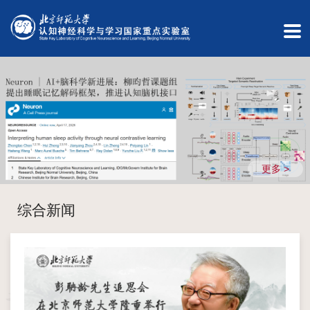
English
内
部
办
公
更多 >
实
验
综合新闻
室
预
约
单