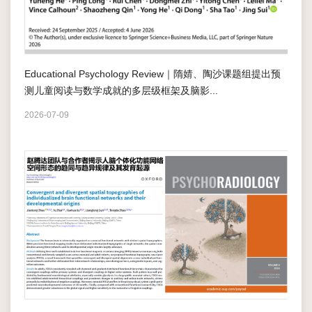
活
动
Educational Psychology Review｜隋婧、陶沙课题组提出预
社
测儿童阅读与数学成就的多层级框架及脑影...
会
2026-07-09
服
务
人
才
招
聘