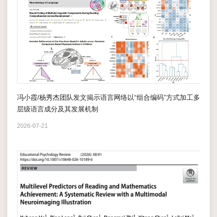
科
研
平
台
研
冯小霞/杨秀杰团队发文揭示语言网络以“组合编码”方式加工多
层级语言成分及其发展机制
究
2026-07-21
生
培
养
学
术