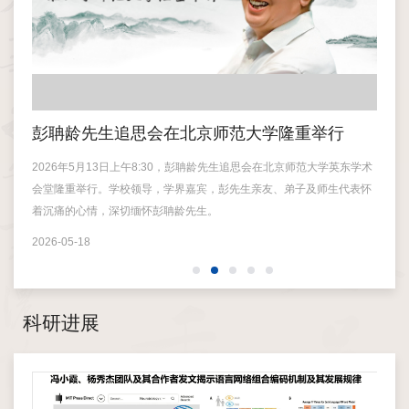
位
概
况
声明
彭聃龄先生追思会在北京师范大学隆重举行
关
科
2026年5月13日上午8:30，彭聃龄先生追思会在北京师范大学英东学术
为深
研
会堂隆重举行。学校领导，学界嘉宾，彭先生亲友、弟子及师生代表怀
献，
着沉痛的心情，深切缅怀彭聃龄先生。
北京师
团
京师...
2026-05-18
队
2026-
科
科研进展
研
进
展