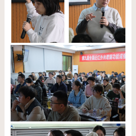
活
动
社
会
服
务
人
才
招
聘