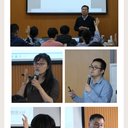
科
研
平
台
研
究
生
培
养
学
术