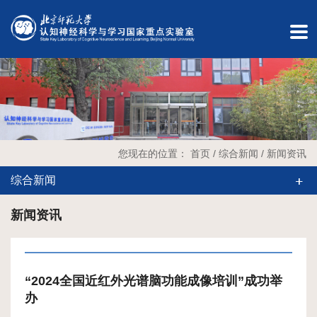
English
内
部
办
公
您现在的位置：
首页
/
综合新闻
/
新闻资讯
实
综合新闻
验
新闻资讯
室
预
“2024全国近红外光谱脑功能成像培训”成功举
约
办
单