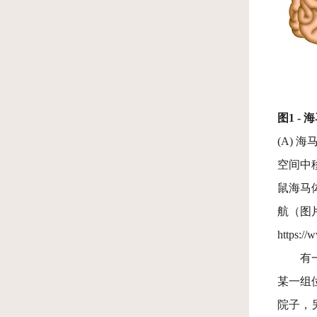
图1 -
(A)
空间中
鼠海马
航（图片来源：
https:/
有
某一组
院子，