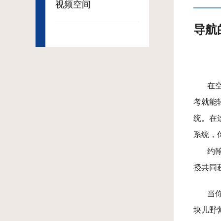
视频空间
导航
在
考就能
统。在
系统，
约翰
授共同
当
块儿野