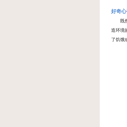
好奇心
既
造环境
了饥饿