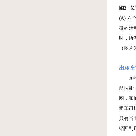
图2 -
(A)
微的活
时，所
（图片改编自 
出租车
2
航技能
图，和
租车司
只有当
缩回到