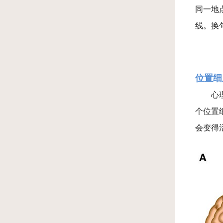
同一地
线。换
位置细
心
个位置
会变得