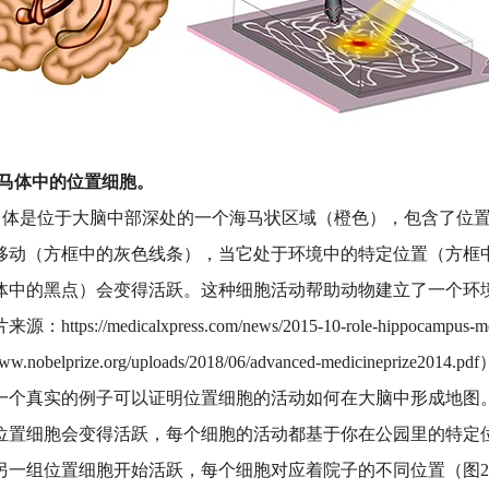
 海马体中的位置细胞。
 海马体是位于大脑中部深处的一个海马状区域（橙色），包含了位
移动（方框中的灰色线条），当它处于环境中的特定位置（方框
体中的黑点）会变得活跃。这种细胞活动帮助动物建立了一个环
https://medicalxpress.com/news/2015-10-role-hippocampus-m
/www.nobelprize.org/uploads/2018/06/advanced-medicineprize2014.p
一个真实的例子可以证明位置细胞的活动如何在大脑中形成地图
位置细胞会变得活跃，每个细胞的活动都基于你在公园里的特定
另一组位置细胞开始活跃，每个细胞对应着院子的不同位置（图