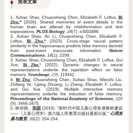
发表文章
1. Xuhao Shao, Chuansheng Chen, Elizabeth F. Loftus,
Bi
Zhu.
*
(2026). Shared memories of event details in the
human brain are altered by misinformation and test
expectations.
PLOS Biology
,
24
(7): e3003886.
2. Xuhao Shao, Ao Li, Chuansheng Chen, Elizabeth F.
Loftus,
Bi Zhu.
*
(2023). Cross-stage neural pattern
similarity in the hippocampus predicts false memory derived
from post-event inaccurate information.
Nature
Communications
,
14
(1), 2299.
3.
Xuhao Shao, Chuansheng Chen, Elizabeth F. Loftus, Gui
Xue,
* (2022). Dynamic changes in neural
Bi Zhu.
representations underlie the repetition effect on false
memory.
, 119442.
NeuroImage
, 259
4.
Bi Zhu
, Chuansheng Chen, Xuhao Shao, Wenzhi Liu,
Zhifang Ye, Liping Zhuang, Li Zheng, Elizabeth F. Loftus,
and Gui Xue. (2019). Multiple interactive memory
representations underlie the induction of false memory.
Proceedings of the National Academy of Sciences
, 116
(9), 3466-3475.
5.
林崇德、
(2019). "
新时代中国儿童心理发展教材建设
朱皕
——《儿童心理学》第六版人民教育出版社最新出版."
心理发
展与教育
, 35
(2): 254-254.