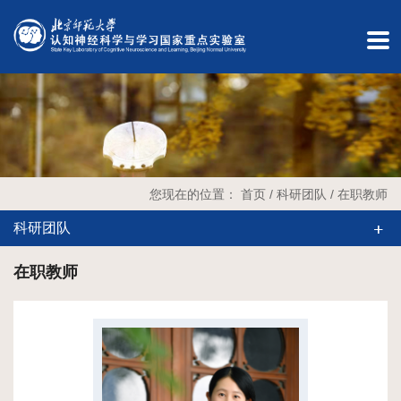
English
内
部
办
公
您现在的位置：
首页
/
科研团队
/
在职教师
实
科研团队
验
在职教师
室
预
约
单