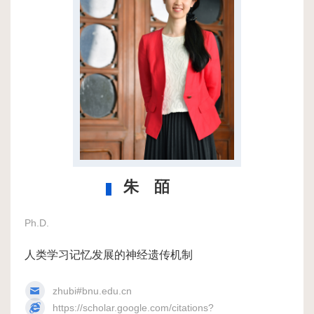
位
概
况
科
研
团
朱 皕
队
Ph.D.
科
研
人类学习记忆发展的神经遗传机制
进
zhubi#bnu.edu.cn
https://scholar.google.com/citations?
展