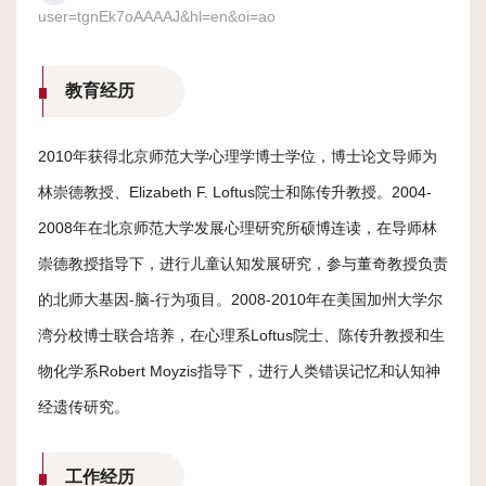
user=tgnEk7oAAAAJ&hl=en&oi=ao
科
研
教育经历
平
2010年获得北京师范大学心理学博士学位，博士论文导师为
台
林崇德教授、Elizabeth F. Loftus院士和陈传升教授。2004-
研
2008年在北京师范大学发展心理研究所硕博连读，在导师林
究
崇德教授指导下，进行儿童认知发展研究，参与董奇教授负责
的北师大基因-脑-行为项目。2008-2010年在美国加州大学尔
生
湾分校博士联合培养，在心理系Loftus院士、陈传升教授和生
培
物化学系Robert Moyzis指导下，进行人类错误记忆和认知神
养
经遗传研究。
学
术
工作经历