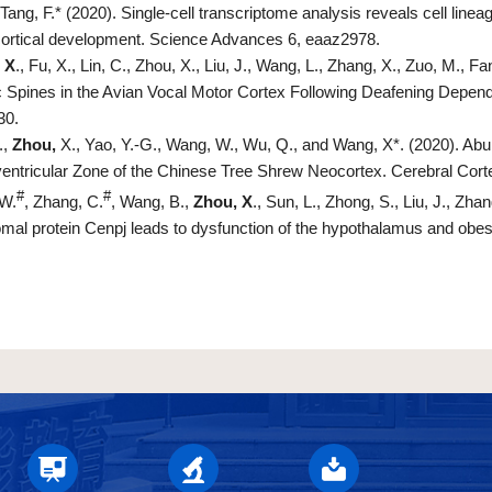
Tang, F.* (2020). Single-cell transcriptome analysis reveals cell lineag
ortical development. Science Advances 6, eaaz2978.
 X
., Fu, X., Lin, C., Zhou, X., Liu, J., Wang, L., Zhang, X., Zuo, M., F
c Spines in the Avian Vocal Motor Cortex Following Deafening Depends
30.
.,
Zhou,
X., Yao, Y.-G., Wang, W., Wu, Q., and Wang, X*. (2020). Abu
entricular Zone of the Chinese Tree Shrew Neocortex. Cerebral Cort
#
#
 W.
, Zhang, C.
, Wang, B.,
Zhou, X
., Sun, L., Zhong, S., Liu, J., Zh
mal protein Cenpj leads to dysfunction of the hypothalamus and ob