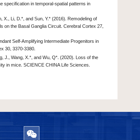
e specification in temporal-spatial patterns in
an, X., Li, D.*, and Sun, Y.* (2016). Remodeling of
 on the Basal Ganglia Circuit. Cerebral Cortex 27,
ndant Self-Amplifying Intermediate Progenitors in
ex 30, 3370-3380.
ang, J., Wang, X.*, and Wu, Q*. (2020). Loss of the
esity in mice. SCIENCE CHINA Life Sciences.