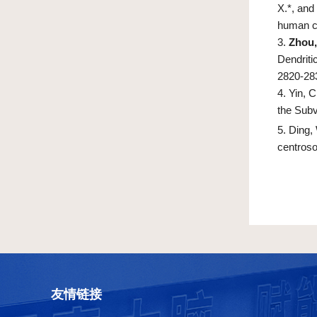
X.*, and 
human c
3.
Zhou,
Dendriti
2820-28
4. Yin, C
the Subv
5. Ding,
centroso
友情链接