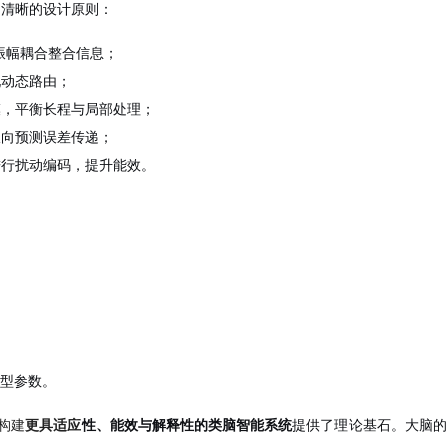
了清晰的设计原则：
振幅耦合整合信息；
现动态路由；
模，平衡长程与局部处理；
双向预测误差传递；
进行扰动编码，提升能效。
模型参数。
构建
更具
适应
性、能效与解释性的类脑智能系统
提供了理论基石。大脑的