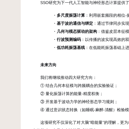
SSO研究为下一代人工智能与神经形态计算提供
·
多尺度振荡计算
：利用嵌套频段的相位-
·
基于波的通信与绑定
：通过节律同步实
·
几何与模态驱动的架构
：借鉴皮层本征
·
行波预测编码
：以传播的波实现高效的
·
低功耗振荡基线
：在低能耗振荡基础上
未来方
向
我们将继续推动四大研究方向：
① 结合几何本征模与跨频耦合的实验验证；
② 量化振荡计算的能量-精度权衡；
③ 开发基于波动力学的神经形态学习规则；
④ 通过意识状态转换（如睡眠-麻醉-清醒）检验
这项研究不仅深化了对大脑“暗能量”的理解
，
更为