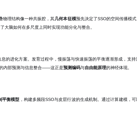
叠物理结构像一种共振腔，其
几何本征模
预先决定了SSO的空间传播模
释了大脑如何在多尺度上同时实现功能分化与整合。
信息的进化方案。发育过程中，慢振荡与快速振荡的平衡逐渐形成，支持
续的内部预测与信息整合——这正是
预测编码
与
自由能原理
的神经体现。
制平衡模型
，构建多频段SSO与皮层行波的生成机制。通过计算建模，可