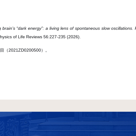
ng brain’s “dark energy”: a living lens of spontaneous slow oscillation
Physics of Life Reviews 56:227-235 (2026).
2021ZD0200500）。