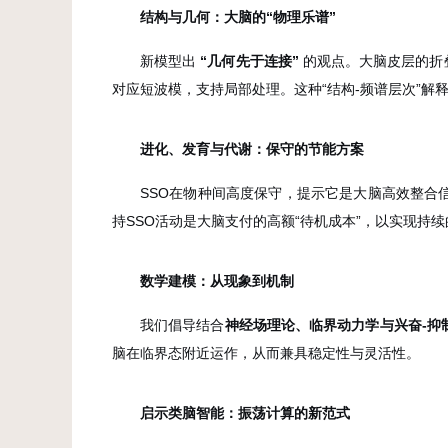
结构与几何：大脑的
“
物理乐谱
”
新模型出
“
几何先于连接
”
的观点。大脑皮层的折
对应短波模，支持局部处理。这种“结构-频谱层次”解
进化、发育与代谢：保守的节能方
案
SSO在物种间高度保守，提示它是大脑高效整合
持SSO活动是大脑支付的高额“待机成本”，以实现持
数学建模：从现象到机
制
我们倡导结合
神经场理论、临界动力学与兴奋
-
抑
脑在临界态附近运作，从而兼具稳定性与灵活性。
启示类脑智能：振荡计算的新范
式